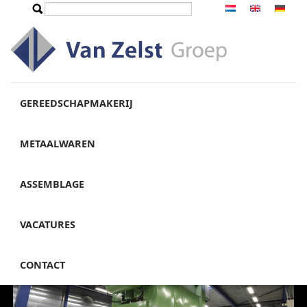
Overslaan en naar de inhoud gaan
Zoeken
Zoekveld
GEREEDSCHAPMAKERIJ
METAALWAREN
ASSEMBLAGE
VACATURES
CONTACT