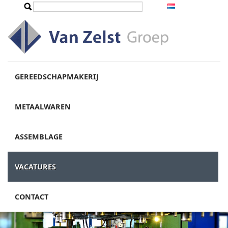
Overslaan en naar de inhoud gaan
Zoeken
Zoekveld
GEREEDSCHAPMAKERIJ
METAALWAREN
ASSEMBLAGE
VACATURES
CONTACT