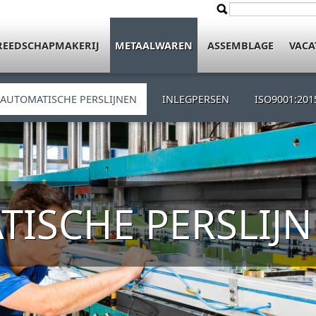
Zoeken
Zoekveld
REEDSCHAPMAKERIJ
METAALWAREN
ASSEMBLAGE
VACA
AUTOMATISCHE PERSLIJNEN
INLEGPERSEN
ISO9001:201
ISCHE PERSLIJ