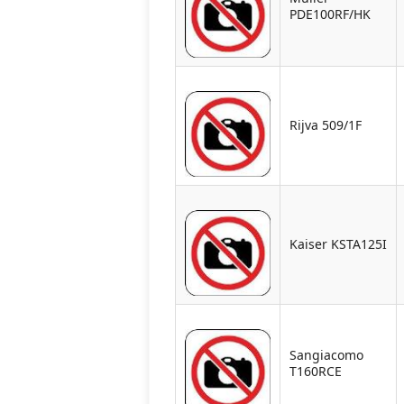
PDE100RF/HK
Rijva 509/1F
Kaiser KSTA125I
Sangiacomo
T160RCE