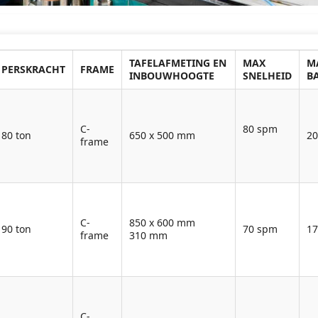
TAFELAFMETING EN
MAX
M
PERSKRACHT
FRAME
INBOUWHOOGTE
SNELHEID
B
C-
80 spm
80 ton
650 x 500 mm
2
frame
C-
850 x 600 mm
90 ton
70 spm
1
frame
310 mm
C-