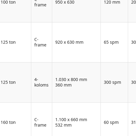
100 ton
950 x 630
120 mm
2
frame
C-
125 ton
920 x 630 mm
65 spm
3
frame
4-
1.030 x 800 mm
125 ton
300 spm
3
koloms
360 mm
C-
1.100 x 660 mm
160 ton
60 spm
3
frame
532 mm