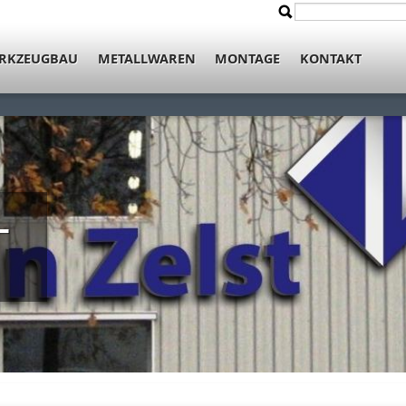
Suche
Suchformul
RKZEUGBAU
METALLWAREN
MONTAGE
KONTAKT
T