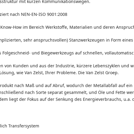
onsstruktur mit kurzen Kommunikationswegen.
fiziert nach NEN-EN-ISO 9001:2008
es Know-How im Bereich Werkstoffe, Materialien und deren Ansp
mplizierten, sehr anspruchsvollen) Stanzwerkzeugen in Form eine
s Folgeschneid- und Biegewerkzeugs auf schnellen, vollautomatisc
von Kunden und aus der Industrie, kürzere Lebenszyklen und we
ösung, wie Van Zelst, Ihrer Probleme. Die Van Zelst Groep.
Produkt nach Maß und auf Abruf, wodurch der Metallabfall auf ei
nschließend nach Sorte separat gesammelt, und Öle und Fette wer
udem liegt der Fokus auf der Senkung des Energieverbrauchs, u.
ßlich Transfersystem