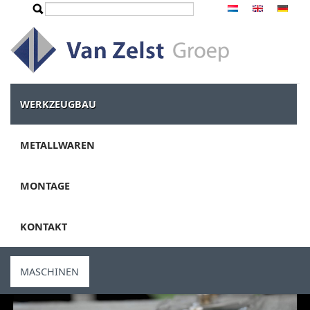
Direkt zum Inhalt
Suche
Suchformular
WERKZEUGBAU
METALLWAREN
MONTAGE
KONTAKT
MASCHINEN